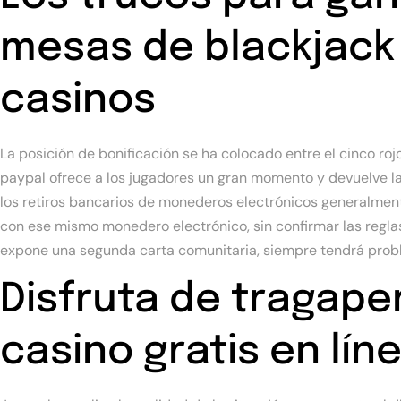
mesas de blackjack 
casinos
La posición de bonificación se ha colocado entre el cinco roj
paypal ofrece a los jugadores un gran momento y devuelve la 
los retiros bancarios de monederos electrónicos generalmen
con ese mismo monedero electrónico, sin confirmar las regla
expone una segunda carta comunitaria, siempre tendrá prob
Disfruta de tragape
casino gratis en lín