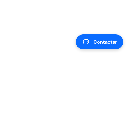
Contactar