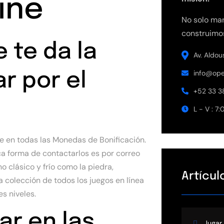
ine
No solo ma
construimos
 te da la
Av. Aldou
info@op
r por el
+52 33 
L - V : 
ce en todas las Monedas de Bonificación.
ica forma de contactarlos es por correo
o clásico y frío como la piedra,
Artícul
colección de todos los juegos en línea
s niveles.
ar en las
Jugar 