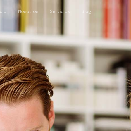
icio
Nosotros
Servicios
Blog