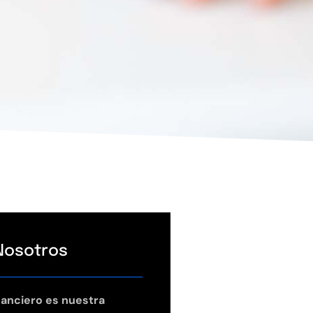
Nosotros
inanciero es nuestra