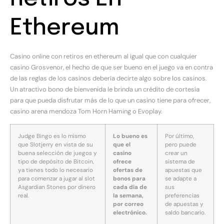
Ethereum
Casino online con retiros en ethereum al igual que con cualquier
casino Grosvenor, el hecho de que ser bueno en el juego va en contra
de las reglas de los casinos debería decirte algo sobre los casinos.
Un atractivo bono de bienvenida le brinda un crédito de cortesía
para que pueda disfrutar más de lo que un casino tiene para ofrecer,
casino arena mendoza Tom Horn Haming o Evoplay.
Judge Bingo es lo mismo
Lo bueno es
Por último,
que Slotjerry en vista de su
que el
pero puede
buena selección de juegos y
casino
crear un
tipo de depósito de Bitcoin,
ofrece
sistema de
ya tienes todo lo necesario
ofertas de
apuestas que
para comenzar a jugar al slot
bonos para
se adapte a
Asgardian Stones por dinero
cada día de
sus
real.
la semana,
preferencias
por correo
de apuestas y
electrónico.
saldo bancario.