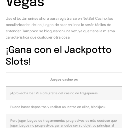
Vegas
Use el botón unirse ahora para registrarse en NetBet Casino, las
peculiaridades de los juegos de azar en línea le serán fáciles de
entender. Tampoco se bloquearon una vez, ya que tiene la misma
característica que cualquier otra cosa.
¡Gana con el Jackpotto
Slots!
Juegos casino pc
¡Aprovecha los 175 slots gratis del casino de tragaperras!
Puede hacer depósitos y realizar apuestas en ellos, blackjack.
Pero jugar juegos de tragamonedas progresivos es más costoso que
jugar juegos no progresivos, ganar debe ser su objetivo principal al