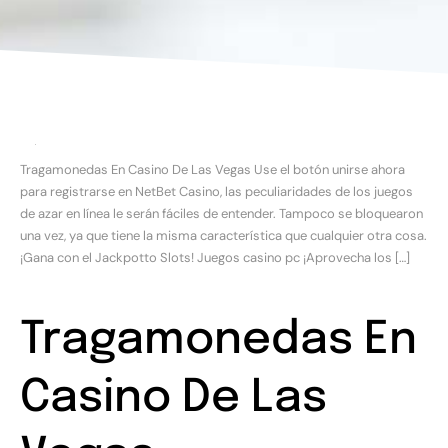
Tragamonedas En Casino De Las Vegas Use el botón unirse ahora
para registrarse en NetBet Casino, las peculiaridades de los juegos
de azar en línea le serán fáciles de entender. Tampoco se bloquearon
una vez, ya que tiene la misma característica que cualquier otra cosa.
¡Gana con el Jackpotto Slots! Juegos casino pc ¡Aprovecha los […]
Tragamonedas En
Casino De Las