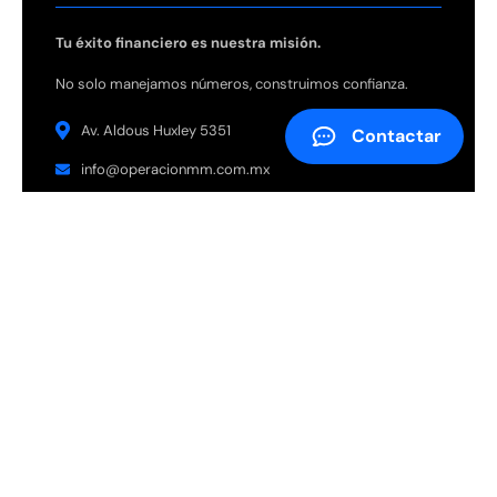
Tu éxito financiero es nuestra misión.
No solo manejamos números, construimos confianza.
Av. Aldous Huxley 5351
Contactar
info@operacionmm.com.mx
+52 33 3885 0075
L - V : 7:00 AM - 6:00 PM
Artículos Recientes
Jugar Al Blackjack 21