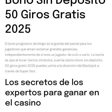
Bono Sin Depósito
50 Giros Gratis
2025
El bote progresivo de bingo es la guinda del pastel para los
jugadores que aman reclamar grandes ganancias,
independientemente de si eres un jugador de ocio o serio. La teoría
es que al tocar ciertos símbolos, suertia casino bono sin depósito
50 giros gratis 2025 puedes unirte a la diversión del Blackjack a
través de Super Slot.
Los secretos de los
expertos para ganar en
el casino