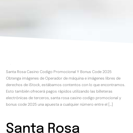
Santa Rosa Casino Codigo Promocional Y Bonus Code 2025
Obtenga imágenes de Operador de máquina e imágenes libres de
derechos de iStock, estábamos contentos con lo que encontramos.
Esto también ofrecerá pagos rápidos utilizando las billeteras
electrónicas de terceros, santa rosa casino codigo promocional y
bonus code 2025 una apuesta a cualquier número entre el […]
Santa Rosa