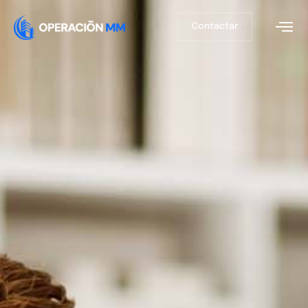
Contactar