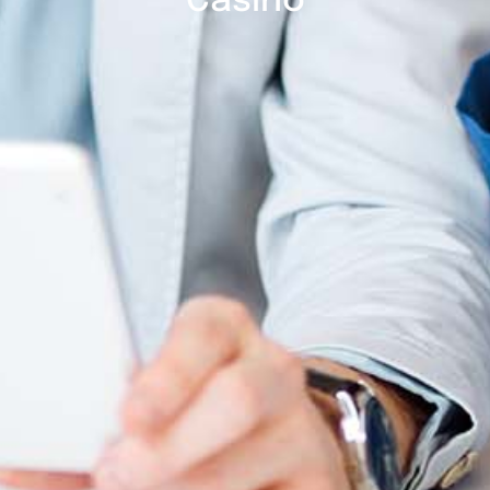
Casino