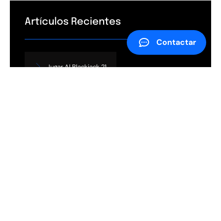
Artículos Recientes
Contactar
Jugar Al Blackjack 21
Nuevo Casino Bitcoin
Jugar Juegos De Casino Eth
Síguenos en