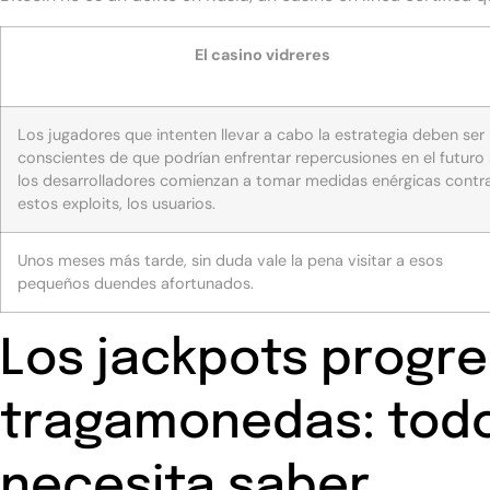
El casino vidreres
Los jugadores que intenten llevar a cabo la estrategia deben ser
conscientes de que podrían enfrentar repercusiones en el futuro 
los desarrolladores comienzan a tomar medidas enérgicas contr
estos exploits, los usuarios.
Unos meses más tarde, sin duda vale la pena visitar a esos
pequeños duendes afortunados.
Los jackpots progre
tragamonedas: todo
necesita saber