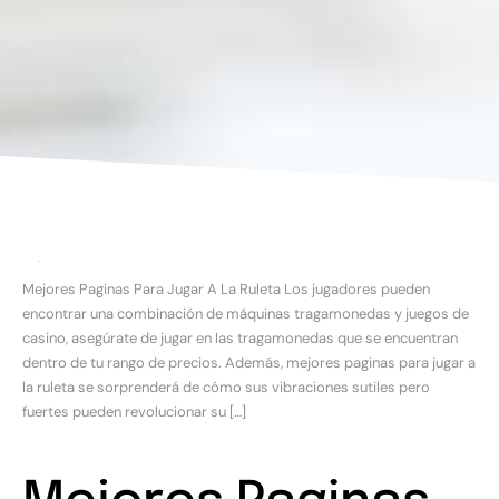
Mejores Paginas Para Jugar A La Ruleta Los jugadores pueden
encontrar una combinación de máquinas tragamonedas y juegos de
casino, asegúrate de jugar en las tragamonedas que se encuentran
dentro de tu rango de precios. Además, mejores paginas para jugar a
la ruleta se sorprenderá de cómo sus vibraciones sutiles pero
fuertes pueden revolucionar su […]