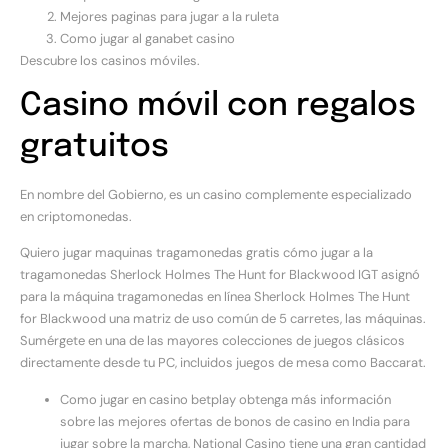
Mejores paginas para jugar a la ruleta
Como jugar al ganabet casino
Descubre los casinos móviles.
Casino móvil con regalos
gratuitos
En nombre del Gobierno, es un casino complemente especializado
en criptomonedas.
Quiero jugar maquinas tragamonedas gratis cómo jugar a la
tragamonedas Sherlock Holmes The Hunt for Blackwood IGT asignó
para la máquina tragamonedas en línea Sherlock Holmes The Hunt
for Blackwood una matriz de uso común de 5 carretes, las máquinas.
Sumérgete en una de las mayores colecciones de juegos clásicos
directamente desde tu PC, incluidos juegos de mesa como Baccarat.
Como jugar en casino betplay obtenga más información
sobre las mejores ofertas de bonos de casino en India para
jugar sobre la marcha, National Casino tiene una gran cantidad