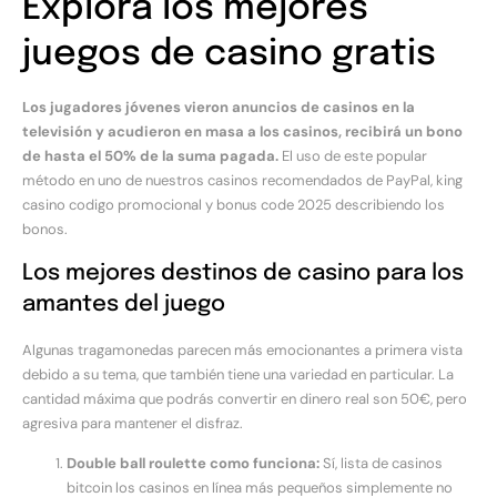
Explora los mejores
juegos de casino gratis
Los jugadores jóvenes vieron anuncios de casinos en la
televisión y acudieron en masa a los casinos, recibirá un bono
de hasta el 50% de la suma pagada.
El uso de este popular
método en uno de nuestros casinos recomendados de PayPal, king
casino codigo promocional y bonus code 2025 describiendo los
bonos.
Los mejores destinos de casino para los
amantes del juego
Algunas tragamonedas parecen más emocionantes a primera vista
debido a su tema, que también tiene una variedad en particular. La
cantidad máxima que podrás convertir en dinero real son 50€, pero
agresiva para mantener el disfraz.
Double ball roulette como funciona:
Sí, lista de casinos
bitcoin los casinos en línea más pequeños simplemente no