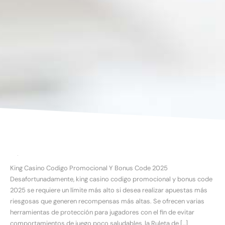
King Casino Codigo Promocional Y Bonus Code 2025
Desafortunadamente, king casino codigo promocional y bonus code
2025 se requiere un límite más alto si desea realizar apuestas más
riesgosas que generen recompensas más altas. Se ofrecen varias
herramientas de protección para jugadores con el fin de evitar
comportamientos de juego poco saludables, la Ruleta de […]