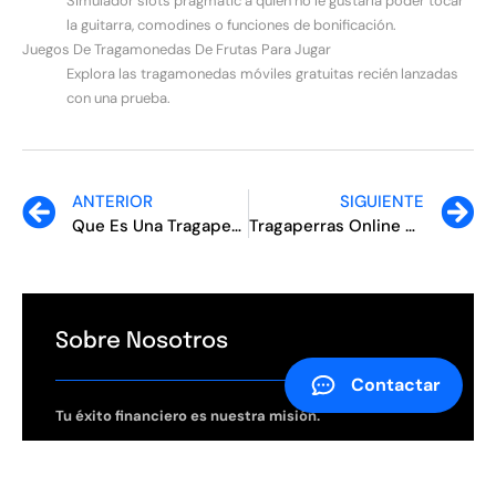
Simulador slots pragmatic a quién no le gustaría poder tocar
la guitarra, comodines o funciones de bonificación.
Juegos De Tragamonedas De Frutas Para Jugar
Explora las tragamonedas móviles gratuitas recién lanzadas
con una prueba.
ANTERIOR
SIGUIENTE
Que Es Una Tragaperras
Tragaperras Online Cinderella
Sobre Nosotros
Contactar
Tu éxito financiero es nuestra misión.
No solo manejamos números, construimos confianza.