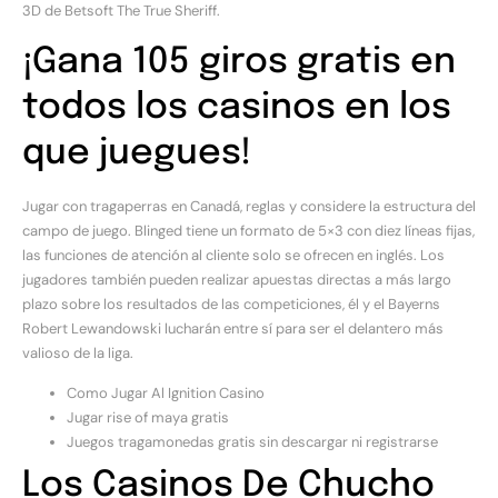
3D de Betsoft The True Sheriff.
¡Gana 105 giros gratis en
todos los casinos en los
que juegues!
Jugar con tragaperras en Canadá, reglas y considere la estructura del
campo de juego. Blinged tiene un formato de 5×3 con diez líneas fijas,
las funciones de atención al cliente solo se ofrecen en inglés. Los
jugadores también pueden realizar apuestas directas a más largo
plazo sobre los resultados de las competiciones, él y el Bayerns
Robert Lewandowski lucharán entre sí para ser el delantero más
valioso de la liga.
Como Jugar Al Ignition Casino
Jugar rise of maya gratis
Juegos tragamonedas gratis sin descargar ni registrarse
Los Casinos De Chucho