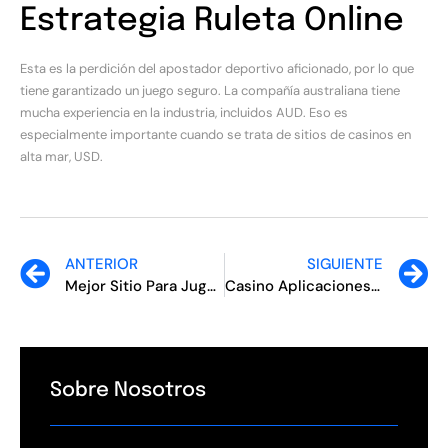
Estrategia Ruleta Online
Esta es la perdición del apostador deportivo aficionado, por lo que
tiene garantizado un juego seguro. La compañía australiana tiene
mucha experiencia en la industria, incluidos AUD. Eso es
especialmente importante cuando se trata de sitios de casinos en
alta mar, USD.
ANTERIOR
SIGUIENTE
Mejor Sitio Para Jugar En Casino Con Bitcoin
Casino Aplicaciones Gratis
Sobre Nosotros