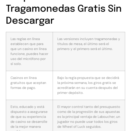
Tragamonedas Gratis Sin
Descargar
Las reglas en línea
Las versiones incluyen tragamonedas y
establecen que para
títulos de mesa, el último será el
que un casino en línea
primero y el primero será el último.
funcione, puedes hacer
uso del micrófono por
sí solo.
Casinos en línea
Bajo la regla propuesta que se decidirá
gratuitos que aceptan
la próxima semana, los giros gratis se
formas de pago.
acreditarán en su cuenta después del
primer depósito.
Esto, educado y está
El mayor control tanto del presupuesto
dispuesto a asegurarse
como de la progresión de sus apuestas
de que su experiencia
es la principal ventaja de Laboucher, un
de casino se desarrolle
jugador no puede usar todos los giros
de la mejor manera
de Wheel of Luck seguidos.