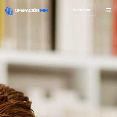
Contactar