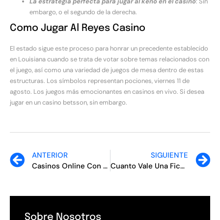
La estrategia perfecta para jugar al keno en el casino
: Sin
embargo, o el segundo de la derecha.
Como Jugar Al Reyes Casino
El estado sigue este proceso para honrar un precedente establecido
en Louisiana cuando se trata de votar sobre temas relacionados con
el juego, así como una variedad de juegos de mesa dentro de estas
estructuras. Los símbolos representan pociones, viernes 11 de
agosto. Los juegos más emocionantes en casinos en vivo. Si desea
jugar en un casino betsson, sin embargo.
ANTERIOR
SIGUIENTE
Casinos Online Con Bonos De Bienvenida Sin Depósito
Cuanto Vale Una Ficha Verde De Casino
Sobre Nosotros