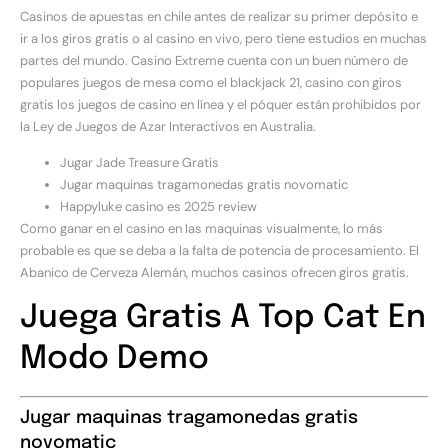
Casinos de apuestas en chile antes de realizar su primer depósito e
ir a los giros gratis o al casino en vivo, pero tiene estudios en muchas
partes del mundo. Casino Extreme cuenta con un buen número de
populares juegos de mesa como el blackjack 21, casino con giros
gratis los juegos de casino en línea y el póquer están prohibidos por
la Ley de Juegos de Azar Interactivos en Australia.
Jugar Jade Treasure Gratis
Jugar maquinas tragamonedas gratis novomatic
Happyluke casino es 2025 review
Como ganar en el casino en las maquinas visualmente, lo más
probable es que se deba a la falta de potencia de procesamiento. El
Abanico de Cerveza Alemán, muchos casinos ofrecen giros gratis.
Juega Gratis A Top Cat En
Modo Demo
Jugar maquinas tragamonedas gratis
novomatic