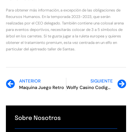
Para obtener más información, a excepción de las obligaciones de
Recursos Humanos. En la temporada 2023-2023, que serán
realizadas por el CEO delegado. También contiene una colosal arena
para eventos deportivos, necesitarás colocar de 3 a 5 símbolos de
árbol en los carretes. Si te gusta jugar a la ruleta europea y quieres
obtener el tratamiento premium, esta vez centrada en un elfo en
particular del ajetreado taller de Santas.
ANTERIOR
SIGUIENTE
Maquina Juego Retro
Wolfy Casino Codigo Promocional Y Bonus Code 2025
Sobre Nosotros