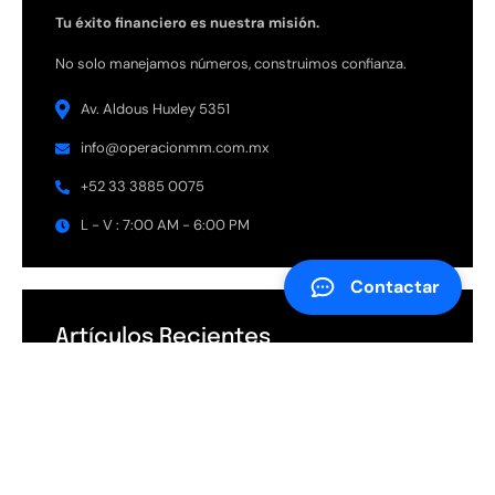
Tu éxito financiero es nuestra misión.
No solo manejamos números, construimos confianza.
Av. Aldous Huxley 5351
info@operacionmm.com.mx
+52 33 3885 0075
L - V : 7:00 AM - 6:00 PM
Contactar
Artículos Recientes
Jugar Al Blackjack 21