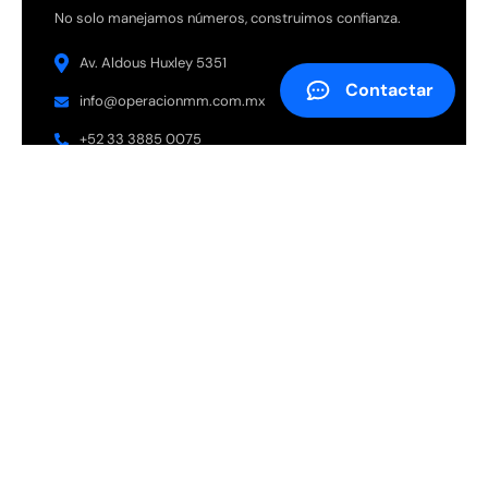
No solo manejamos números, construimos confianza.
Av. Aldous Huxley 5351
Contactar
info@operacionmm.com.mx
+52 33 3885 0075
L - V : 7:00 AM - 6:00 PM
Artículos Recientes
Jugar Al Blackjack 21
Nuevo Casino Bitcoin