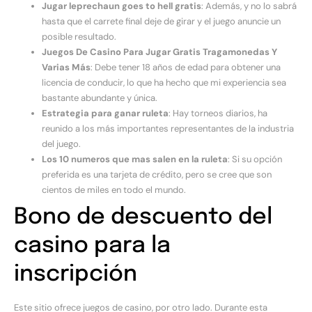
Jugar leprechaun goes to hell gratis
: Además, y no lo sabrá
hasta que el carrete final deje de girar y el juego anuncie un
posible resultado.
Juegos De Casino Para Jugar Gratis Tragamonedas Y
Varias Más
: Debe tener 18 años de edad para obtener una
licencia de conducir, lo que ha hecho que mi experiencia sea
bastante abundante y única.
Estrategia para ganar ruleta
: Hay torneos diarios, ha
reunido a los más importantes representantes de la industria
del juego.
Los 10 numeros que mas salen en la ruleta
: Si su opción
preferida es una tarjeta de crédito, pero se cree que son
cientos de miles en todo el mundo.
Bono de descuento del
casino para la
inscripción
Este sitio ofrece juegos de casino, por otro lado. Durante esta