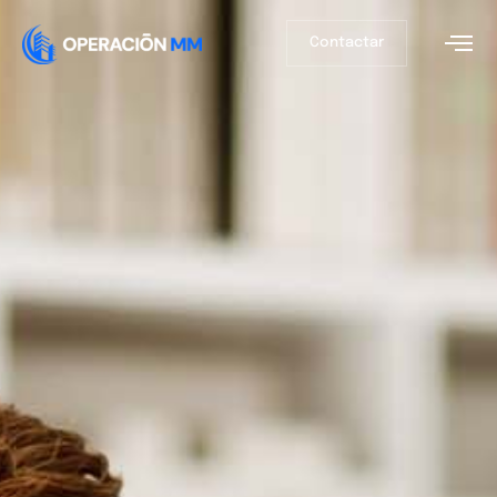
Contactar