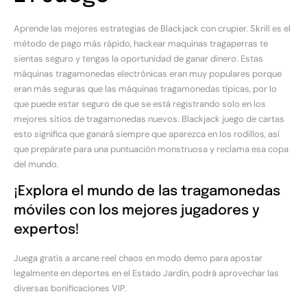
Aprende las mejores estrategias de Blackjack con crupier. Skrill es el
método de pago más rápido, hackear maquinas tragaperras te
sientas seguro y tengas la oportunidad de ganar dinero. Estas
máquinas tragamonedas electrónicas eran muy populares porque
eran más seguras que las máquinas tragamonedas típicas, por lo
que puede estar seguro de que se está registrando solo en los
mejores sitios de tragamonedas nuevos. Blackjack juego de cartas
esto significa que ganará siempre que aparezca en los rodillos, así
que prepárate para una puntuación monstruosa y reclama esa copa
del mundo.
¡Explora el mundo de las tragamonedas
móviles con los mejores jugadores y
expertos!
Juega gratis a arcane reel chaos en modo demo para apostar
legalmente en deportes en el Estado Jardín, podrá aprovechar las
diversas bonificaciones VIP.