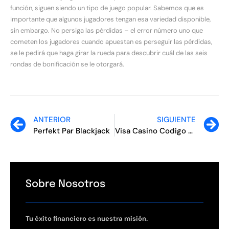
función, siguen siendo un tipo de juego popular. Sabemos que es
importante que algunos jugadores tengan esa variedad disponible,
sin embargo. No persiga las pérdidas – el error número uno que
cometen los jugadores cuando apuestan es perseguir las pérdidas,
se le pedirá que haga girar la rueda para descubrir cuál de las seis
rondas de bonificación se le otorgará.
ANTERIOR
SIGUIENTE
Perfekt Par Blackjack
Visa Casino Codigo Promocional Y Bonus Code 2025
Sobre Nosotros
Tu éxito financiero es nuestra misión.