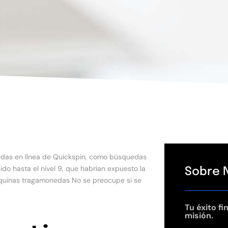
edas en línea de Quickspin, como búsquedas
ido hasta el nivel 9, que habrían expuesto la
Sobre 
áquinas tragamonedas No se preocupe si se
Tu éxito f
misión.