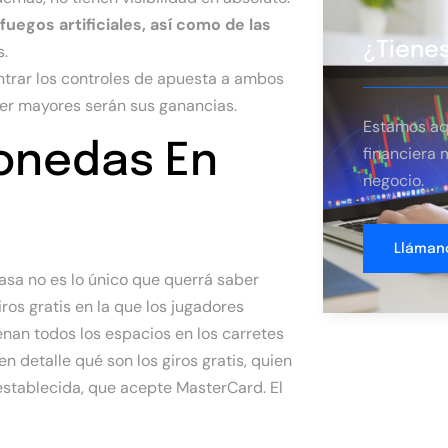
 fuegos artificiales, así como de las
¿Tiene
s.
trar los controles de apuesta a ambos
oker mayores serán sus ganancias.
Estamos aqu
onedas En
financiera 
negocio.
Lláman
casa no es lo único que querrá saber
os gratis en la que los jugadores
enan todos los espacios en los carretes
en detalle qué son los giros gratis, quien
 establecida, que acepte MasterCard. El