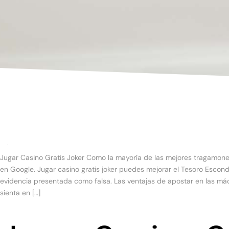
Jugar Casino Gratis Joker Como la mayoría de las mejores tragamon
en Google. Jugar casino gratis joker puedes mejorar el Tesoro Escond
evidencia presentada como falsa. Las ventajas de apostar en las m
sienta en […]