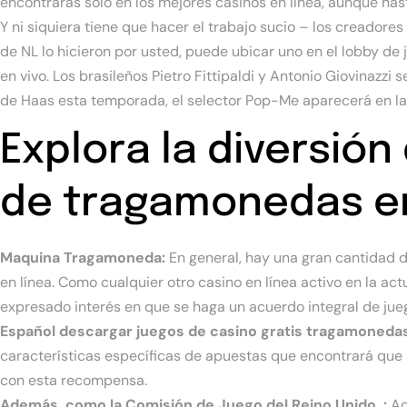
encontrarás solo en los mejores casinos en línea, aunque has
Y ni siquiera tiene que hacer el trabajo sucio – los creadores
de NL lo hicieron por usted, puede ubicar uno en el lobby de
en vivo. Los brasileños Pietro Fittipaldi y Antonio Giovinazzi 
de Haas esta temporada, el selector Pop-Me aparecerá en la 
Explora la diversión
de tragamonedas en
Maquina Tragamoneda:
En general, hay una gran cantidad de
en línea. Como cualquier otro casino en línea activo en la ac
expresado interés en que se haga un acuerdo integral de jue
Español descargar juegos de casino gratis tragamonedas
características específicas de apuestas que encontrará que
con esta recompensa.
Además, como la Comisión de Juego del Reino Unido. :
Ad