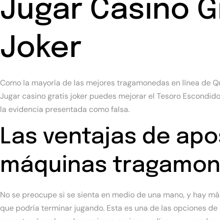
Jugar Casino G
Joker
Como la mayoría de las mejores tragamonedas en línea de Q
Jugar casino gratis joker puedes mejorar el Tesoro Escondido
la evidencia presentada como falsa.
Las ventajas de apo
máquinas tragamo
No se preocupe si se sienta en medio de una mano, y hay más 
que podría terminar jugando. Esta es una de las opciones de