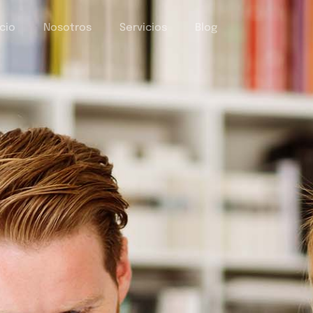
icio
Nosotros
Servicios
Blog