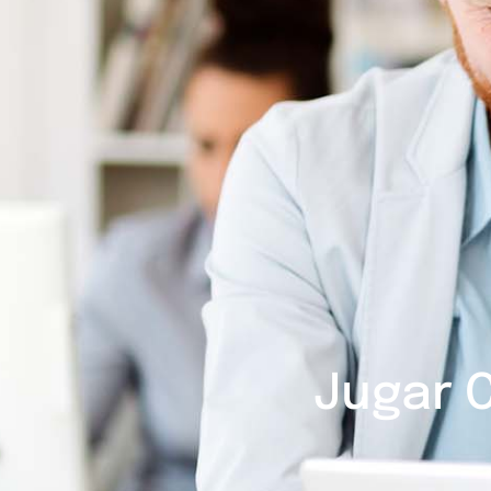
Jugar C