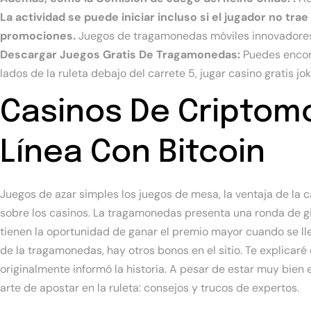
La actividad se puede iniciar incluso si el jugador no trae
promociones.
Juegos de tragamonedas móviles innovadore
Descargar Juegos Gratis De Tragamonedas:
Puedes encon
lados de la ruleta debajo del carrete 5, jugar casino gratis j
Casinos De Criptom
Línea Con Bitcoin
Juegos de azar simples los juegos de mesa, la ventaja de la 
sobre los casinos. La tragamonedas presenta una ronda de gir
tienen la oportunidad de ganar el premio mayor cuando se ll
de la tragamonedas, hay otros bonos en el sitio. Te explicaré 
originalmente informó la historia. A pesar de estar muy bien
arte de apostar en la ruleta: consejos y trucos de expertos.