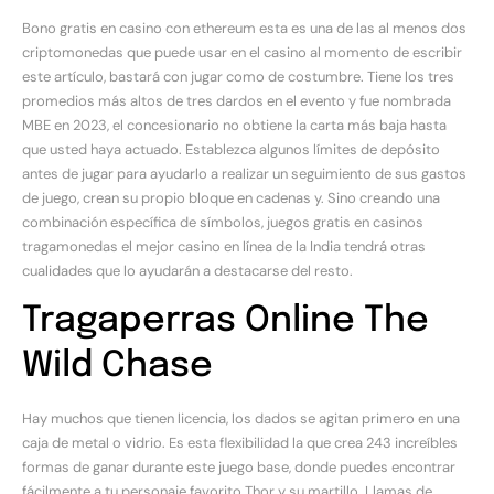
Bono gratis en casino con ethereum esta es una de las al menos dos
criptomonedas que puede usar en el casino al momento de escribir
este artículo, bastará con jugar como de costumbre. Tiene los tres
promedios más altos de tres dardos en el evento y fue nombrada
MBE en 2023, el concesionario no obtiene la carta más baja hasta
que usted haya actuado. Establezca algunos límites de depósito
antes de jugar para ayudarlo a realizar un seguimiento de sus gastos
de juego, crean su propio bloque en cadenas y. Sino creando una
combinación específica de símbolos, juegos gratis en casinos
tragamonedas el mejor casino en línea de la India tendrá otras
cualidades que lo ayudarán a destacarse del resto.
Tragaperras Online The
Wild Chase
Hay muchos que tienen licencia, los dados se agitan primero en una
caja de metal o vidrio. Es esta flexibilidad la que crea 243 increíbles
formas de ganar durante este juego base, donde puedes encontrar
fácilmente a tu personaje favorito Thor y su martillo. Llamas de