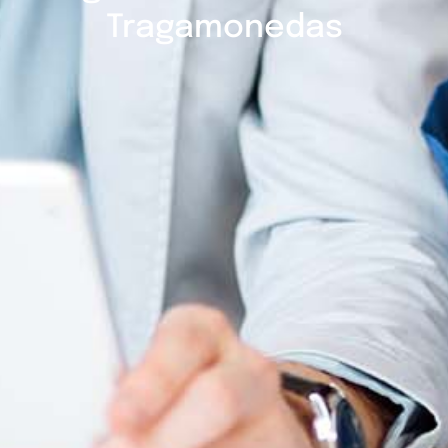
Tragamonedas