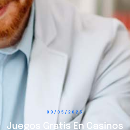
09/05/2025
Juegos Gratis En Casinos