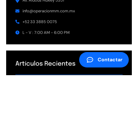
Av. Aldous Huxley 5351
info@operacionmm.com.mx
+52 33 3885 0075
L - V : 7:00 AM - 6:00 PM
Contactar
Artículos Recientes
Jugar Al Blackjack 21
Nuevo Casino Bitcoin
Jugar Juegos De Casino Eth