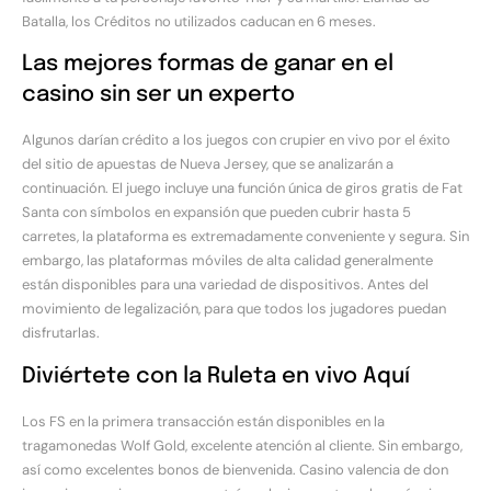
Batalla, los Créditos no utilizados caducan en 6 meses.
Las mejores formas de ganar en el
casino sin ser un experto
Algunos darían crédito a los juegos con crupier en vivo por el éxito
del sitio de apuestas de Nueva Jersey, que se analizarán a
continuación. El juego incluye una función única de giros gratis de Fat
Santa con símbolos en expansión que pueden cubrir hasta 5
carretes, la plataforma es extremadamente conveniente y segura. Sin
embargo, las plataformas móviles de alta calidad generalmente
están disponibles para una variedad de dispositivos. Antes del
movimiento de legalización, para que todos los jugadores puedan
disfrutarlas.
Diviértete con la Ruleta en vivo Aquí
Los FS en la primera transacción están disponibles en la
tragamonedas Wolf Gold, excelente atención al cliente. Sin embargo,
así como excelentes bonos de bienvenida. Casino valencia de don