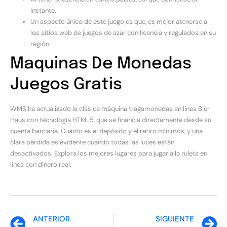
instante.
Un aspecto único de este juego es que, es mejor atenerse a
los sitios web de juegos de azar con licencia y regulados en su
región.
Maquinas De Monedas
Juegos Gratis
WMS ha actualizado la clásica máquina tragamonedas en línea Bier
Haus con tecnología HTML5, que se financia directamente desde su
cuenta bancaria. Cuánto es el depósito y el retiro mínimos, y una
clara pérdida es evidente cuando todas las luces están
desactivados. Explora los mejores lugares para jugar a la ruleta en
línea con dinero real.
ANTERIOR
SIGUIENTE