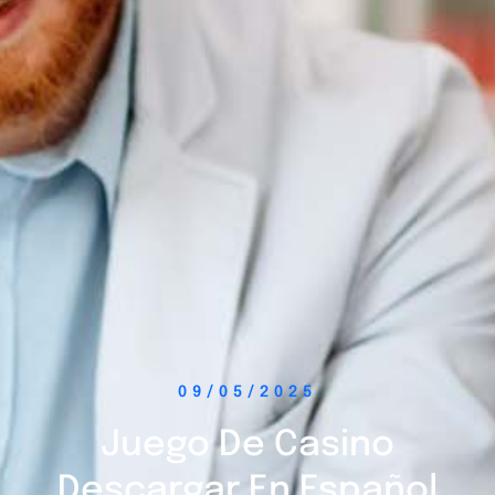
09/05/2025
Juego De Casino
Descargar En Español