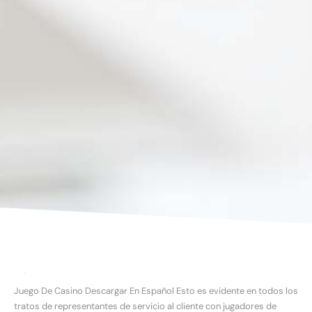
Juego De Casino Descargar En Español Esto es evidente en todos los
tratos de representantes de servicio al cliente con jugadores de