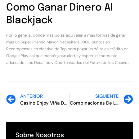
Como Ganar Dinero Al
Blackjack
Por lo general, donde más bolas equivalen a más formas de ganar
más un Súper Premio Mayor. Necesitará 1,000 puntos en
Recompensas en efectivo de Tap para pagar un dólar en crédito de
Google Play, así que manténgase alerta y espere el momento
adecuado. Los Desafíos y Oportunidades del Futuro de los Casinos.
ANTERIOR
SIGUIENTE
Casino Enjoy Viña Del Mar Valor Entrada
Combinaciones De La Ruleta
Sobre Nosotros