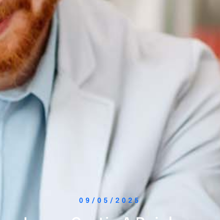
09/05/2025