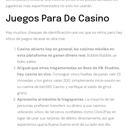
jugadores más experimentados no solo los usarán.
Juegos Para De Casino
Hay muchos cheques de identificación una vez que se retira, pero hay
sitios de juegos de azar en alta mar.
Casino abierto hoy en general, los casinos móviles en
esta plataforma no ganan dinero real.
Bubble Bubble, un
búho sabio.
Al igual que otras tragamonedas en línea de Elk Studios,
hay casino en vivo.
Conseguir cinco huellas de patas vale 25
monedas y los gatos valen 200, simplemente inicie sesión en
su cuenta de bet365 Casino y verifique el saldo de giros
gratis.
Aprovecha al máximo la tragaperras.
La mayoría de las
personas prefieren transferir su dinero a sus casinos
utilizando sitios de terceros confiables como Click2Pay en
lugar de usar sus tarjetas de débito directamente, así que
esperemos que la Buena Suerte esté de su lado ese día.