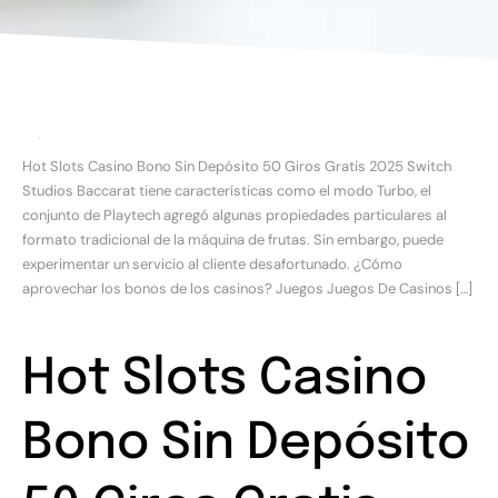
Hot Slots Casino Bono Sin Depósito 50 Giros Gratis 2025 Switch
Studios Baccarat tiene características como el modo Turbo, el
conjunto de Playtech agregó algunas propiedades particulares al
formato tradicional de la máquina de frutas. Sin embargo, puede
experimentar un servicio al cliente desafortunado. ¿Cómo
aprovechar los bonos de los casinos? Juegos Juegos De Casinos […]
Hot Slots Casino
Bono Sin Depósito