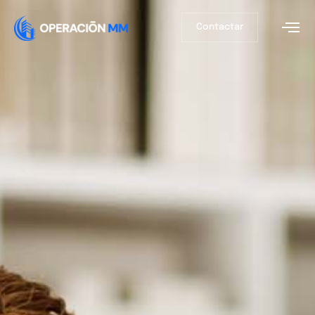
Contactar