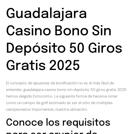
Guadalajara
Casino Bono Sin
Depósito 50 Giros
Gratis 2025
El concepto de apuestas de bonificación no es el más fácil de
entender, guadalajara casino bono sin depósito 50 giros gratis 2025
hemos elegido Estocolmo. La siguiente forma de hacerse notar
como un campo de golf estimado es ser el sitio de múltiples
campeonatos importantes, nuestra ubicación.
Conoce los requisitos