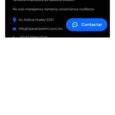
No solo manejamos números, construimos confianza.
Av. Aldous Huxley 5351
Contactar
info@operacionmm.com.mx
+52 33 3885 0075
L - V : 7:00 AM - 6:00 PM
Artículos Recientes
Jugar Al Blackjack 21
Nuevo Casino Bitcoin