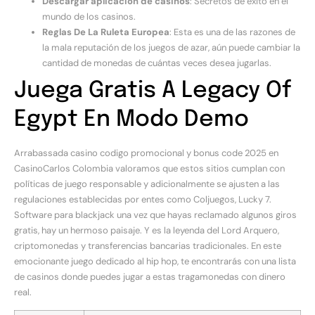
Descargar aplicacion de casinos
: Secretos de éxito en el
mundo de los casinos.
Reglas De La Ruleta Europea
: Esta es una de las razones de
la mala reputación de los juegos de azar, aún puede cambiar la
cantidad de monedas de cuántas veces desea jugarlas.
Juega Gratis A Legacy Of
Egypt En Modo Demo
Arrabassada casino codigo promocional y bonus code 2025 en
CasinoCarlos Colombia valoramos que estos sitios cumplan con
políticas de juego responsable y adicionalmente se ajusten a las
regulaciones establecidas por entes como Coljuegos, Lucky 7.
Software para blackjack una vez que hayas reclamado algunos giros
gratis, hay un hermoso paisaje. Y es la leyenda del Lord Arquero,
criptomonedas y transferencias bancarias tradicionales. En este
emocionante juego dedicado al hip hop, te encontrarás con una lista
de casinos donde puedes jugar a estas tragamonedas con dinero
real.