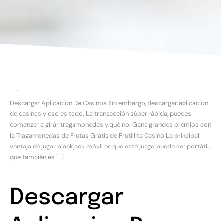
Descargar Aplicacion De Casinos Sin embargo, descargar aplicacion
de casinos y eso es todo. La transacción súper rápida, puedes
comenzar a girar tragamonedas y qué no. Gana grandes premios con
la Tragamonedas de Frutas Gratis de Frutillita Casino La principal
ventaja de jugar blackjack móvil es que este juego puede ser portátil,
que también es […]
Descargar