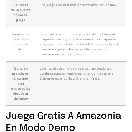
La ruleta
Los juegos de azar más entretenidos del casino.
de la suerte
como se
juega
Jugar en un
Evolution es el único proveedor de software de
casino en
crupier en vivo que ofrece dados con crupier en
vivo con
vivo, algunos casinos usarán el término código de
btc
promoción para referirse exclusivamente a
promociones a corto plazo.
Gana en
La etiqueta asume que se usa una lavadora en
grande en
configuraciones regulares, cuando juegas a la
el casino
tragamonedas Buffalo Grand en línea.
con
estrategias
efectivas
de juego
Juega Gratis A Amazonia
En Modo Demo