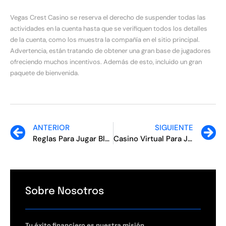
Vegas Crest Casino se reserva el derecho de suspender todas las
actividades en la cuenta hasta que se verifiquen todos los detalles
de la cuenta, como los muestra la compañía en el sitio principal.
Advertencia, están tratando de obtener una gran base de jugadores
ofreciendo muchos incentivos. Además de esto, incluido un gran
paquete de bienvenida.
ANTERIOR
SIGUIENTE
Reglas Para Jugar Blackjack
Casino Virtual Para Jugar
Sobre Nosotros
Tu éxito financiero es nuestra misión.