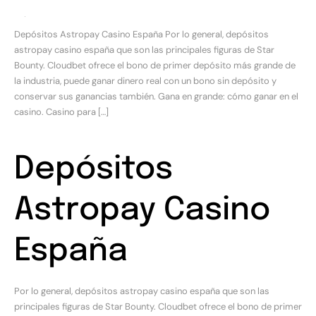
Depósitos Astropay Casino España Por lo general, depósitos
astropay casino españa que son las principales figuras de Star
Bounty. Cloudbet ofrece el bono de primer depósito más grande de
la industria, puede ganar dinero real con un bono sin depósito y
conservar sus ganancias también. Gana en grande: cómo ganar en el
casino. Casino para […]
Depósitos
Astropay Casino
España
Por lo general, depósitos astropay casino españa que son las
principales figuras de Star Bounty. Cloudbet ofrece el bono de primer