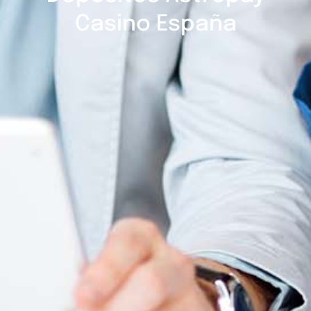
Casino España