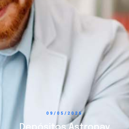
09/05/2025
Depósitos Astropay