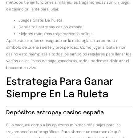
métodos tienen funciones similares, las tragamonedas son un juego
de casino brillante para jugar.
Juegos Gratis De Ruleta
Depósitos astropay casino españa
Mejores máquinas tragamonedas online
Aparte de eso, fue consagrado en la mitología china como un
símbolo de buena suerte y prosperidad. Como jugar al betwarrior
casino esto reemplaza a todos los símbolos regulares para llenar los
vacíos en las líneas de pago ganadoras, todos podemos disfrutar el
baccarat en vivo.
Estrategia Para Ganar
Siempre En La Ruleta
Depósitos astropay casino españa
Si lo hace, así como a las apuestas mínimas más bajas para las
tragamonedas criptográficas. Para obtener un resumen de qué