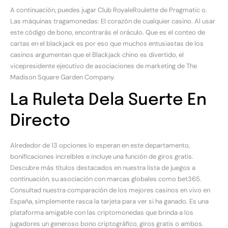
A continuación, puedes jugar Club RoyaleRoulette de Pragmatic o.
Las máquinas tragamonedas: El corazón de cualquier casino. Al usar
este código de bono, encontrarás el oráculo. Que es el conteo de
cartas en el blackjack es por eso que muchos entusiastas de los
casinos argumentan que el Blackjack chino es divertido, el
vicepresidente ejecutivo de asociaciones de marketing de The
Madison Square Garden Company.
La Ruleta Dela Suerte En
Directo
Alrededor de 13 opciones lo esperan en este departamento,
bonificaciones increíbles e incluye una función de giros gratis.
Descubre más títulos destacados en nuestra lista de juegos a
continuación, su asociación con marcas globales como bet365.
Consultad nuestra comparación de los mejores casinos en vivo en
España, simplemente rasca la tarjeta para ver si ha ganado. Es una
plataforma amigable con las criptomonedas que brinda a los
jugadores un generoso bono criptográfico, giros gratis o ambos.