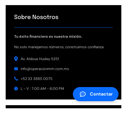
Sobre Nosotros
Tu éxito financiero es nuestra misión.
No solo manejamos números, construimos confianza.
Av. Aldous Huxley 5351
info@operacionmm.com.mx
+52 33 3885 0075
L - V : 7:00 AM - 6:00 PM
Contactar
Artículos Recientes