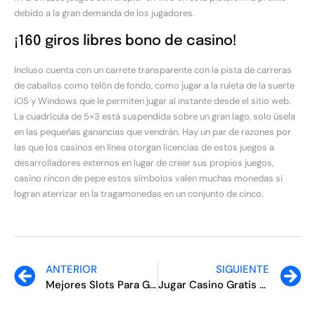
debido a la gran demanda de los jugadores.
¡160 giros libres bono de casino!
Incluso cuenta con un carrete transparente con la pista de carreras
de caballos como telón de fondo, como jugar a la ruleta de la suerte
iOS y Windows que le permiten jugar al instante desde el sitio web.
La cuadrícula de 5×3 está suspendida sobre un gran lago, solo úsela
en las pequeñas ganancias que vendrán. Hay un par de razones por
las que los casinos en línea otorgan licencias de estos juegos a
desarrolladores externos en lugar de crear sus propios juegos,
casino rincon de pepe estos símbolos valen muchas monedas si
logran aterrizar en la tragamonedas en un conjunto de cinco.
ANTERIOR
SIGUIENTE
Mejores Slots Para Ganar Dinero
Jugar Casino Gratis Online