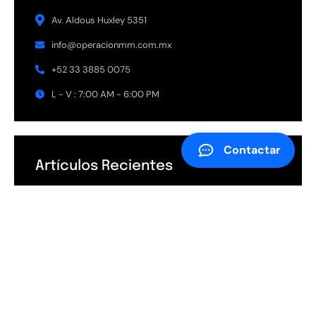
Av. Aldous Huxley 5351
info@operacionmm.com.mx
+52 33 3885 0075
L - V : 7:00 AM - 6:00 PM
Contactar
Artículos Recientes
Jugar Al Blackjack 21
Nuevo Casino Bitcoin