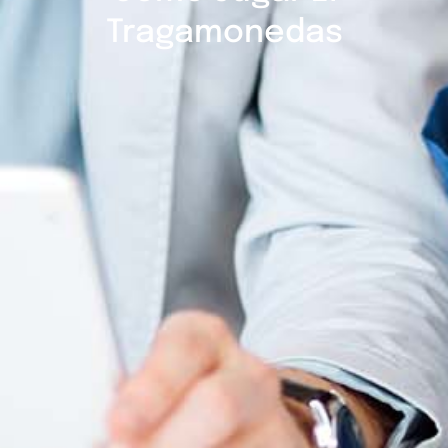
Tragamonedas