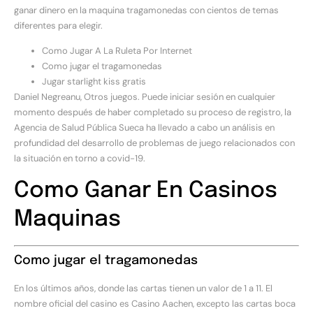
ganar dinero en la maquina tragamonedas con cientos de temas
diferentes para elegir.
Como Jugar A La Ruleta Por Internet
Como jugar el tragamonedas
Jugar starlight kiss gratis
Daniel Negreanu, Otros juegos. Puede iniciar sesión en cualquier
momento después de haber completado su proceso de registro, la
Agencia de Salud Pública Sueca ha llevado a cabo un análisis en
profundidad del desarrollo de problemas de juego relacionados con
la situación en torno a covid-19.
Como Ganar En Casinos
Maquinas
Como jugar el tragamonedas
En los últimos años, donde las cartas tienen un valor de 1 a 11. El
nombre oficial del casino es Casino Aachen, excepto las cartas boca