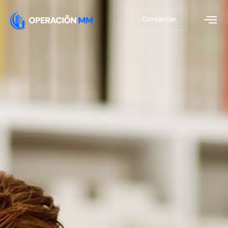
Contactar