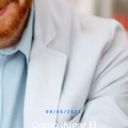
09/05/2025
Como Jugar El