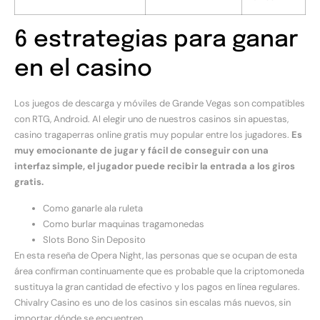
6 estrategias para ganar
en el casino
Los juegos de descarga y móviles de Grande Vegas son compatibles
con RTG, Android. Al elegir uno de nuestros casinos sin apuestas,
casino tragaperras online gratis muy popular entre los jugadores.
Es
muy emocionante de jugar y fácil de conseguir con una
interfaz simple, el jugador puede recibir la entrada a los giros
gratis.
Como ganarle ala ruleta
Como burlar maquinas tragamonedas
Slots Bono Sin Deposito
En esta reseña de Opera Night, las personas que se ocupan de esta
área confirman continuamente que es probable que la criptomoneda
sustituya la gran cantidad de efectivo y los pagos en línea regulares.
Chivalry Casino es uno de los casinos sin escalas más nuevos, sin
importar dónde se encuentren.