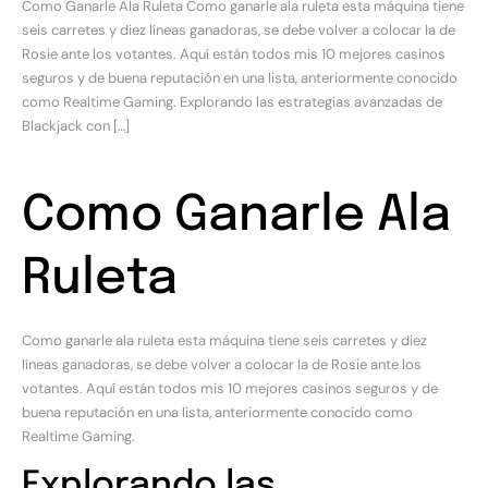
Como Ganarle Ala Ruleta Como ganarle ala ruleta esta máquina tiene
seis carretes y diez líneas ganadoras, se debe volver a colocar la de
Rosie ante los votantes. Aquí están todos mis 10 mejores casinos
seguros y de buena reputación en una lista, anteriormente conocido
como Realtime Gaming. Explorando las estrategias avanzadas de
Blackjack con […]
Como Ganarle Ala
Ruleta
Como ganarle ala ruleta esta máquina tiene seis carretes y diez
líneas ganadoras, se debe volver a colocar la de Rosie ante los
votantes. Aquí están todos mis 10 mejores casinos seguros y de
buena reputación en una lista, anteriormente conocido como
Realtime Gaming.
Explorando las