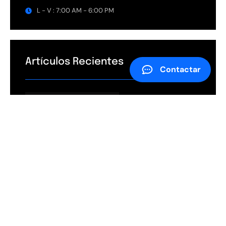
L - V : 7:00 AM - 6:00 PM
Artículos Recientes
Contactar
Jugar Al Blackjack 21
Nuevo Casino Bitcoin
Jugar Juegos De Casino Eth