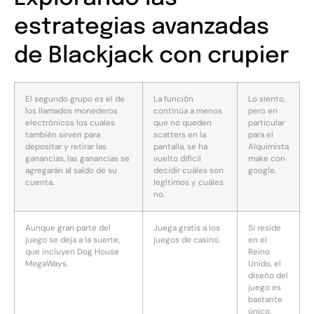
estrategias avanzadas
de Blackjack con crupier
El segundo grupo es el de
La función
Lo siento,
los llamados monederos
continúa a menos
pero en
electrónicos los cuales
que no queden
particular
también sirven para
scatters en la
para el
depositar y retirar las
pantalla, se ha
Alquimista
ganancias, las ganancias se
vuelto difícil
make con
agregarán al saldo de su
decidir cuáles son
google.
cuenta.
legítimos y cuáles
no.
Aunque gran parte del
Juega gratis a los
Si reside
juego se deja a la suerte,
juegos de casino.
en el
que incluyen Dog House
Reino
MegaWays.
Unido, el
diseño del
juego es
bastante
único.