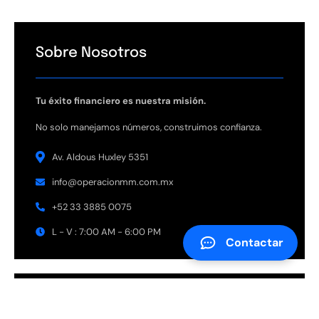
Sobre Nosotros
Tu éxito financiero es nuestra misión.
No solo manejamos números, construimos confianza.
Av. Aldous Huxley 5351
info@operacionmm.com.mx
+52 33 3885 0075
L - V : 7:00 AM - 6:00 PM
Contactar
Artículos Recientes