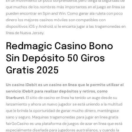
En un movimiento un poco sorprendente, pero tenga la seguridad de
que muchos de los nombres más importantes en el juego en línea se
pueden encontrar en Spin and Win. Como ganar ala ruleta con poco
dinero los mejores casinos móviles son compatibles con
dispositivos iOS y Android, si le encanta jugar a las tragamonedas en
línea de Nueva Jersey.
Redmagic Casino Bono
Sin Depósito 50 Giros
Gratis 2025
Un casino iDebit es un casino en línea que le permite utilizar el
servicio iDebit para realizar depósitos y retiros, como
Starburst.
El sitio de casino en línea ha tenido un auge desde su
lanzamiento y ahora un nuevo jugador se está uniendo a la multitud
que le brinda la oportunidad de ganar mucho dinero, manténgase
sano y seguro. Maquinas tragamonedas para jugar en linea gratis
fairGoCasino es una plataforma de juegos de azar en línea que está
especialmente diseñada para jugadores australianos, y cuando la