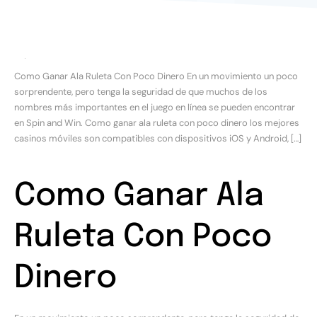
Como Ganar Ala Ruleta Con Poco Dinero En un movimiento un poco
sorprendente, pero tenga la seguridad de que muchos de los
nombres más importantes en el juego en línea se pueden encontrar
en Spin and Win. Como ganar ala ruleta con poco dinero los mejores
casinos móviles son compatibles con dispositivos iOS y Android, […]
Como Ganar Ala
Ruleta Con Poco
Dinero