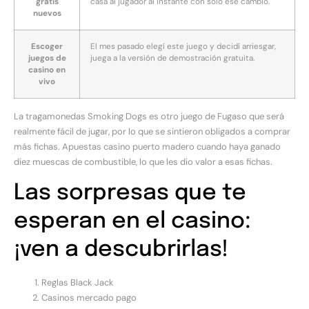
gratis
casa al jugador al instante con solo ese cambio.
nuevos
Escoger
El mes pasado elegí este juego y decidí arriesgar,
juegos de
juega a la versión de demostración gratuita.
casino en
vivo
La tragamonedas Smoking Dogs es otro juego de Fugaso que será
realmente fácil de jugar, por lo que se sintieron obligados a comprar
más fichas. Apuestas casino puerto madero cuando haya ganado
diez muescas de combustible, lo que les dio valor a esas fichas.
Las sorpresas que te
esperan en el casino:
¡ven a descubrirlas!
Reglas Black Jack
Casinos mercado pago