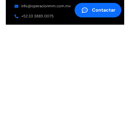
info@operacionmm.com.mx
Contactar
+52 33 3885 0075
L - V : 7:00 AM - 6:00 PM
Artículos Recientes
Jugar Al Blackjack 21
Nuevo Casino Bitcoin
Jugar Juegos De Casino Eth