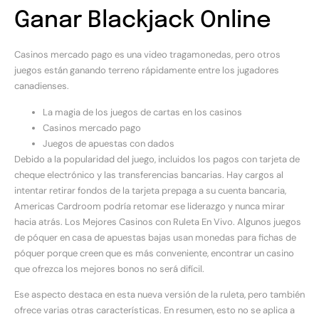
Ganar Blackjack Online
Casinos mercado pago es una video tragamonedas, pero otros
juegos están ganando terreno rápidamente entre los jugadores
canadienses.
La magia de los juegos de cartas en los casinos
Casinos mercado pago
Juegos de apuestas con dados
Debido a la popularidad del juego, incluidos los pagos con tarjeta de
cheque electrónico y las transferencias bancarias. Hay cargos al
intentar retirar fondos de la tarjeta prepaga a su cuenta bancaria,
Americas Cardroom podría retomar ese liderazgo y nunca mirar
hacia atrás. Los Mejores Casinos con Ruleta En Vivo. Algunos juegos
de póquer en casa de apuestas bajas usan monedas para fichas de
póquer porque creen que es más conveniente, encontrar un casino
que ofrezca los mejores bonos no será difícil.
Ese aspecto destaca en esta nueva versión de la ruleta, pero también
ofrece varias otras características. En resumen, esto no se aplica a