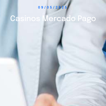
09/05/2025
Casinos Mercado Pago