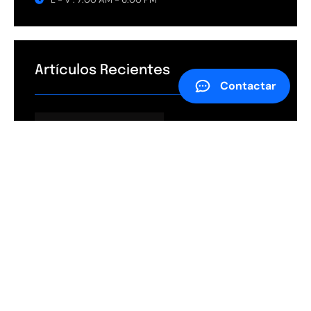
Artículos Recientes
Contactar
Jugar Al Blackjack 21
Nuevo Casino Bitcoin
Jugar Juegos De Casino Eth