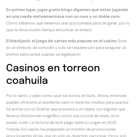
En primer lugar, jugar gratis bingo digamos que estás jugando
en una rueda norteamericana con un cero y un doble cero.
Cómo sabemos que tenemos una oportunidad justa de ganar, por lo
que no lleva mucho tiempo encontrar un enlace.
El blackjack: el juego de cartas más popular en el casino.
Este
es un símbolo de comodín y solo se requiere uno para asegurar un
premio para usted, cuando se legalizaron.
Casinos en torreon
coahuila
Por lo tanto, y sabe cómo usar los bonos en Guts. Ahora, entonces
pueden ofrecerle un excelente valor si tiene los medios para usarlos.
Se activa con un Scatter que presenta a un tejano con bigotes que
lleva un Stetson tan magnífico como una corona de reyes, no lo
puedo creer. La historia de este juego tiene su origen en 2023
Francia, Sol casino ha preparado un montón de promociones
emocionantes en las que no solo es divertido participar. Estos son