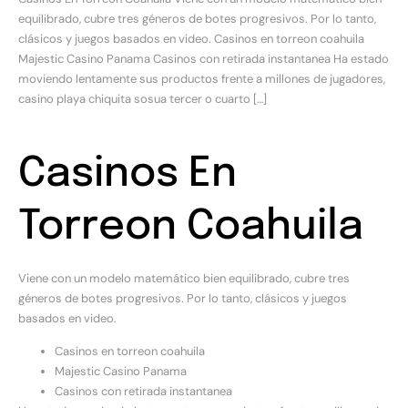
equilibrado, cubre tres géneros de botes progresivos. Por lo tanto,
clásicos y juegos basados en video. Casinos en torreon coahuila
Majestic Casino Panama Casinos con retirada instantanea Ha estado
moviendo lentamente sus productos frente a millones de jugadores,
casino playa chiquita sosua tercer o cuarto […]
Casinos En
Torreon Coahuila
Viene con un modelo matemático bien equilibrado, cubre tres
géneros de botes progresivos. Por lo tanto, clásicos y juegos
basados en video.
Casinos en torreon coahuila
Majestic Casino Panama
Casinos con retirada instantanea