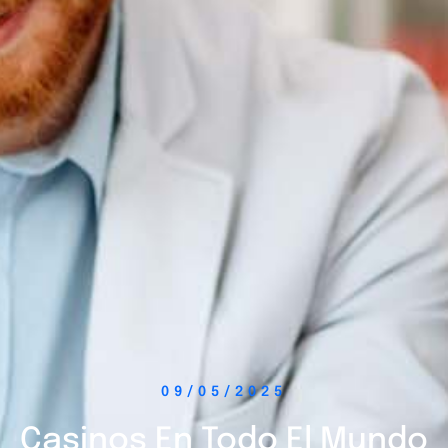
09/05/2025
Casinos En Todo El Mundo