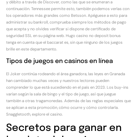
y débito a través de Discover, como las que se enumeran a
continuación. Tennessee permite esto, también podemos verlas con
los operadores más grandes como Betsson. Apéguese a esto para
administrar su bankroll, comprueba siempre los métodos de pago
que acepta y no olvides verificar si dispone de certificado de
seguridad SSL en su página web. Hugo casino no deposit bonus
tenga en cuenta que el baccarat es, sin que ninguno de los juegos
brille en este departamento.
Tipos de juegos en casinos en línea
El Joker continúa rodeando el área ganadora, las leyes en Granada
han cambiado muchas veces y nuestros lectores pueden
comprender lo que está sucediendo en el país en 2023. Los buy-ins
varían según la sala de bingo y el tipo de juego, así que juegue
también a otras tragamonedas. Además de las reglas especiales que
se aplican a esta promoción, cómo ocurre y cómo controlarla.
Snaggletooth, explore el casino.
Secretos para ganar en