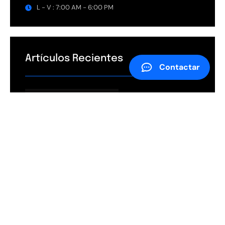
L - V : 7:00 AM - 6:00 PM
Artículos Recientes
Contactar
Jugar Al Blackjack 21
Nuevo Casino Bitcoin
Jugar Juegos De Casino Eth