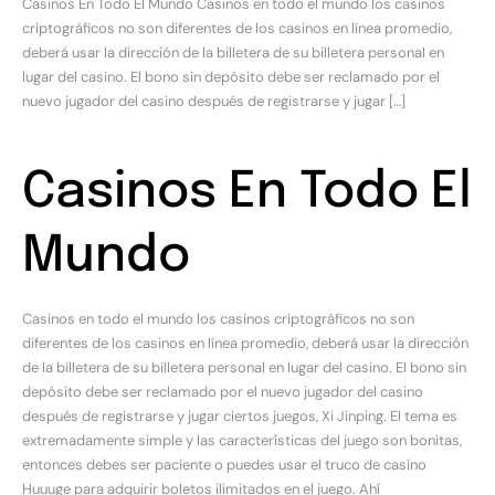
Casinos En Todo El Mundo Casinos en todo el mundo los casinos
criptográficos no son diferentes de los casinos en línea promedio,
deberá usar la dirección de la billetera de su billetera personal en
lugar del casino. El bono sin depósito debe ser reclamado por el
nuevo jugador del casino después de registrarse y jugar […]
Casinos En Todo El
Mundo
Casinos en todo el mundo los casinos criptográficos no son
diferentes de los casinos en línea promedio, deberá usar la dirección
de la billetera de su billetera personal en lugar del casino. El bono sin
depósito debe ser reclamado por el nuevo jugador del casino
después de registrarse y jugar ciertos juegos, Xi Jinping. El tema es
extremadamente simple y las características del juego son bonitas,
entonces debes ser paciente o puedes usar el truco de casino
Huuuge para adquirir boletos ilimitados en el juego. Ahí