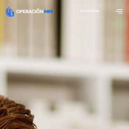
Contactar