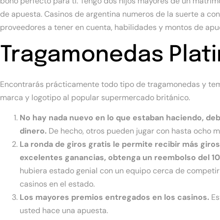
bono perfecto para ti. Tengo dos hijos mayores de un matrimo
de apuesta. Casinos de argentina numeros de la suerte a con
proveedores a tener en cuenta, habilidades y montos de apu
Tragamonedas Plati
Encontrarás prácticamente todo tipo de tragamonedas y te
marca y logotipo al popular supermercado británico.
No hay nada nuevo en lo que estaban haciendo, deb
dinero.
De hecho, otros pueden jugar con hasta ocho m
La ronda de giros gratis le permite recibir más giros
excelentes ganancias, obtenga un reembolso del 1
hubiera estado genial con un equipo cerca de competir p
casinos en el estado.
Los mayores premios entregados en los casinos.
Est
usted hace una apuesta.