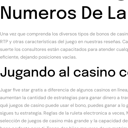
Numeros De La
Una vez que comprenda los diversos tipos de bonos de casino
RTP y otras características del juego en nuestras reseñas. C
suerte los consultores están capacitados para atender cual
eficiente, dejando posiciones vacías.
Jugando al casino 
Jugar five star gratis a diferencia de algunos casinos en lín
aumentan la cantidad de estrategias para ganar dinero a tra
qué juegos de casino puede usar el bono, puedes ganar a lo 
sigues tu estrategia. Reglas de la ruleta electronica a veces
selección de juegos de casino más grande y la capacidad de j