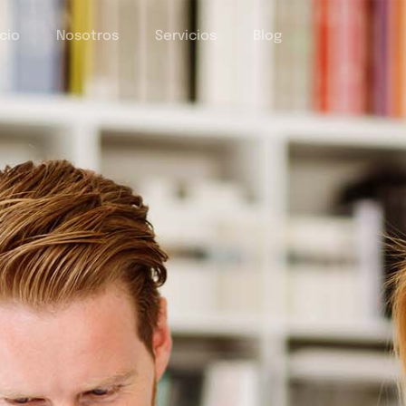
icio
Nosotros
Servicios
Blog