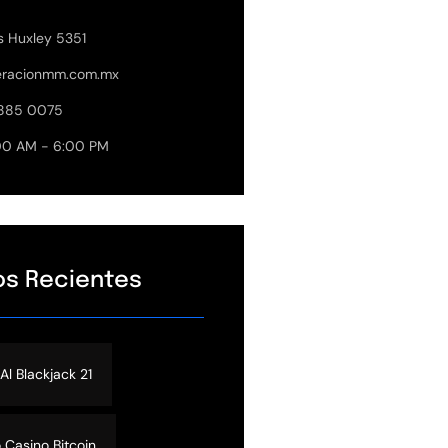
s Huxley 5351
eracionmm.com.mx
3885 0075
7:00 AM - 6:00 PM
os Recientes
Al Blackjack 21
 Casino Bitcoin