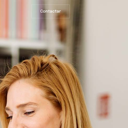
Contactar