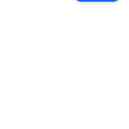
ciones de Operación MM