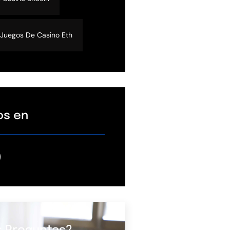
 Juegos De Casino Eth
os en