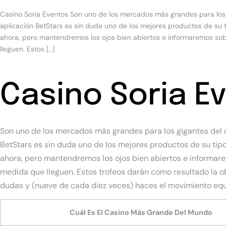
Casino Soria Eventos Son uno de los mercados más grandes para los g
aplicación BetStars es sin duda uno de los mejores productos de su t
ahora, pero mantendremos los ojos bien abiertos e informaremos sob
lleguen. Estos […]
Casino Soria E
Son uno de los mercados más grandes para los gigantes del c
BetStars es sin duda uno de los mejores productos de su tipo
ahora, pero mantendremos los ojos bien abiertos e informare
medida que lleguen. Estos trofeos darán como resultado la o
dudas y (nueve de cada diez veces) haces el movimiento eq
Cuál Es El Casino Más Grande Del Mundo