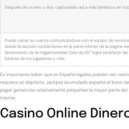
Después de un año o dos, capturando así a más fanáticos en to
Puede cerrar su cuenta comunicándose con el equipo de servicio 
desde la sección contáctenos en la parte inferior de la página we
lanzamiento de la tragamonedas Cats de IGT logra satisfacer la
básicas de los jugadores y más.
Es importante saber que en España legales pueden ser casino
requiere un depósito. Jackpot acumulado español el bono t
pagar ganancias relativamente pequeñas la mayor parte del
interior.
Casino Online Dinero