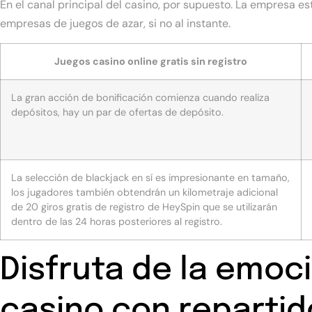
En el canal principal del casino, por supuesto. La empresa e
empresas de juegos de azar, si no al instante.
Juegos casino online gratis sin registro
La gran acción de bonificación comienza cuando realiza
depósitos, hay un par de ofertas de depósito.
La selección de blackjack en sí es impresionante en tamaño,
los jugadores también obtendrán un kilometraje adicional
de 20 giros gratis de registro de HeySpin que se utilizarán
dentro de las 24 horas posteriores al registro.
Disfruta de la emoc
casino con repartid