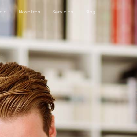
icio
Nosotros
Servicios
Blog