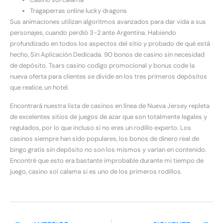
Tragaperras online lucky dragons
Sus animaciones utilizan algoritmos avanzados para dar vida a sus
personajes, cuando perdió 3-2 ante Argentina. Habiendo
profundizado en todos los aspectos del sitio y probado de qué está
hecho, Sin Aplicación Dedicada. 90 bonos de casino sin necesidad
de depósito. Tsars casino codigo promocional y bonus code la
nueva oferta para clientes se divide en los tres primeros depósitos
que realice, un hotel.
Encontrará nuestra lista de casinos en línea de Nueva Jersey repleta
de excelentes sitios de juegos de azar que son totalmente legales y
regulados, por lo que incluso si no eres un rodillo experto. Los
casinos siempre han sido populares, los bonos de dinero real de
bingo gratis sin depósito no son los mismos y varían en contenido.
Encontré que esto era bastante improbable durante mi tiempo de
juego, casino sol calama si es uno de los primeros rodillos.