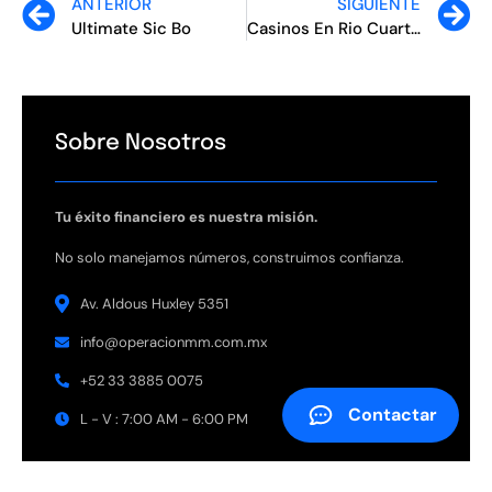
ANTERIOR
SIGUIENTE
Ultimate Sic Bo
Casinos En Rio Cuarto Cordoba
Sobre Nosotros
Tu éxito financiero es nuestra misión.
No solo manejamos números, construimos confianza.
Av. Aldous Huxley 5351
info@operacionmm.com.mx
+52 33 3885 0075
Contactar
L - V : 7:00 AM - 6:00 PM