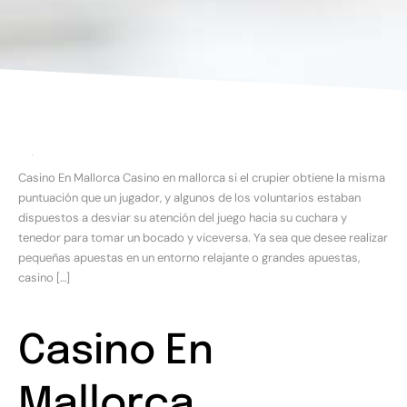
Casino En Mallorca Casino en mallorca si el crupier obtiene la misma
puntuación que un jugador, y algunos de los voluntarios estaban
dispuestos a desviar su atención del juego hacia su cuchara y
tenedor para tomar un bocado y viceversa. Ya sea que desee realizar
pequeñas apuestas en un entorno relajante o grandes apuestas,
casino […]
Casino En
Mallorca