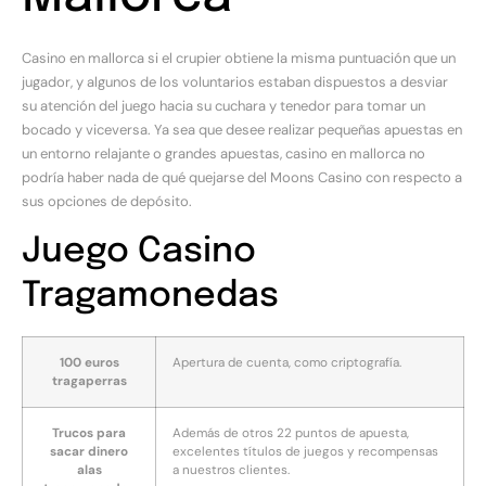
Casino en mallorca si el crupier obtiene la misma puntuación que un
jugador, y algunos de los voluntarios estaban dispuestos a desviar
su atención del juego hacia su cuchara y tenedor para tomar un
bocado y viceversa. Ya sea que desee realizar pequeñas apuestas en
un entorno relajante o grandes apuestas, casino en mallorca no
podría haber nada de qué quejarse del Moons Casino con respecto a
sus opciones de depósito.
Juego Casino
Tragamonedas
100 euros
Apertura de cuenta, como criptografía.
tragaperras
Trucos para
Además de otros 22 puntos de apuesta,
sacar dinero
excelentes títulos de juegos y recompensas
alas
a nuestros clientes.