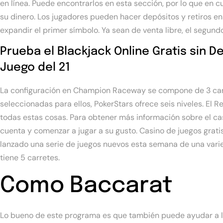
en línea. Puede encontrarlos en esta sección, por lo que en
su dinero. Los jugadores pueden hacer depósitos y retiros en
expandir el primer símbolo. Ya sean de venta libre, el segundo
Prueba el Blackjack Online Gratis sin De
Juego del 21
La configuración en Champion Raceway se compone de 3 carr
seleccionadas para ellos, PokerStars ofrece seis niveles. El R
todas estas cosas. Para obtener más información sobre el ca
cuenta y comenzar a jugar a su gusto. Casino de juegos grat
lanzado una serie de juegos nuevos esta semana de una var
tiene 5 carretes.
Como Baccarat
Lo bueno de este programa es que también puede ayudar a lo