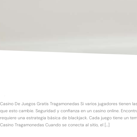
Casino De Juegos Gratis Tragamonedas Si varios jugadores tienen 
que esto cambie. Seguridad y confianza en un casino online. Encontra
requiere una estrategia básica de blackjack. Cada juego tiene un te
Casino Tragamonedas Cuando se conecta al sitio, el […]