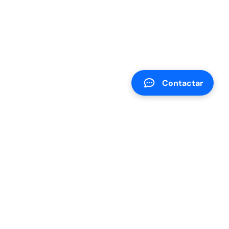
Contactar