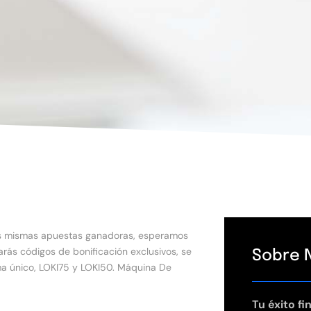
las mismas apuestas ganadoras, esperamos
rás códigos de bonificación exclusivos, se
Sobre 
ma único, LOKI75 y LOKI50. Máquina De
Tu éxito f