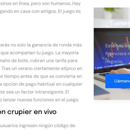
sinos en línea, pero son humanos. Hay
ugando en casa con amigos. El juego es
¿Tiene
evarás no solo la ganancia de ronda más
Estamos aqu
a que acompañan tu juego. La mayoría
financiera 
amaño de bote, cobran una tarifa para
negocio.
. Tras un verano ciertamente atípico en
de tiempo antes de que se convierta en
Lláman
na opción de pago habitual en cualquier
te sea un factor intransigente. El
 lanzar nuevas funciones en el juego.
n crupier en vivo
 usuarios ingresen ningún código de