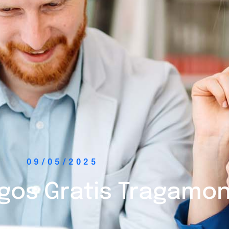
09/05/2025
gos Gratis Tragamo