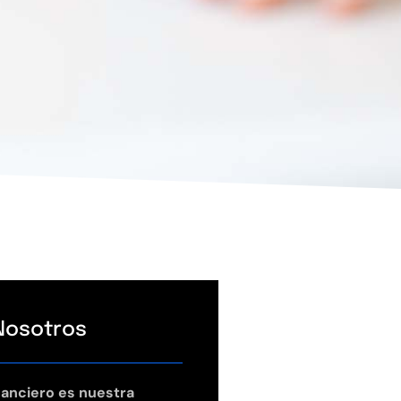
Nosotros
inanciero es nuestra