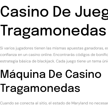
Casino De Jueg
Tragamonedas
Si varios jugadores tienen las mismas apuestas ganadoras, 
confianza en un casino online. Encontrarás códigos de bonific
estrategia básica de blackjack. Cada juego tiene un tema úni
Máquina De Casino
Tragamonedas
Cuando se conecta al sitio, el estado de Maryland no necesa