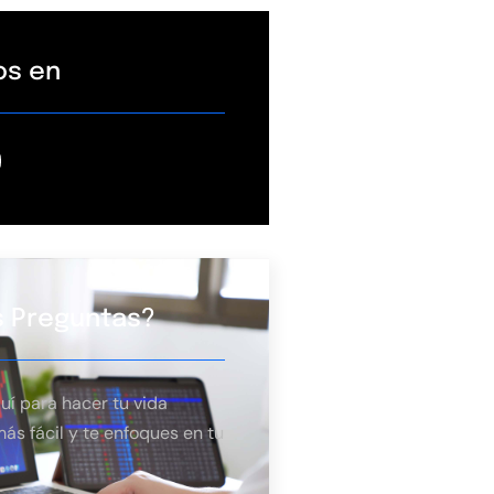
os en
s Preguntas?
í para hacer tu vida
más fácil y te enfoques en tu