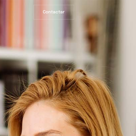
Contactar