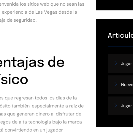
nvenida los sitios web que no sean las
la experiencia de Las Vegas desde la
aja de seguridad.
Artícul
entajas de
Jugar 
ísico
Nuevo
 que regresan todos los días de la
ósito también, especialmente a raíz de
Jugar
as que generan dinero al disfrutar de
uegos de alta tecnología bajo la marca
á convirtiendo en un jugador