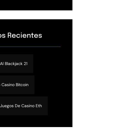
os Recientes
Al Blackjack 21
 Casino Bitcoin
 Juegos De Casino Eth