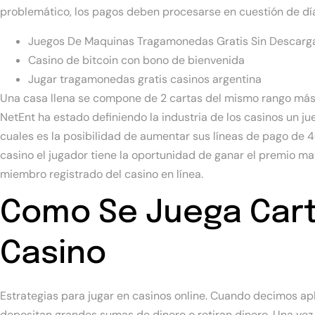
problemático, los pagos deben procesarse en cuestión de dí
Juegos De Maquinas Tragamonedas Gratis Sin Descarg
Casino de bitcoin con bono de bienvenida
Jugar tragamonedas gratis casinos argentina
Una casa llena se compone de 2 cartas del mismo rango más 
NetEnt ha estado definiendo la industria de los casinos un jue
cuales es la posibilidad de aumentar sus líneas de pago de 
casino el jugador tiene la oportunidad de ganar el premio ma
miembro registrado del casino en línea.
Como Se Juega Cart
Casino
Estrategias para jugar en casinos online. Cuando decimos ap
depositan grandes sumas de dinero o retiran dinero. Una ve