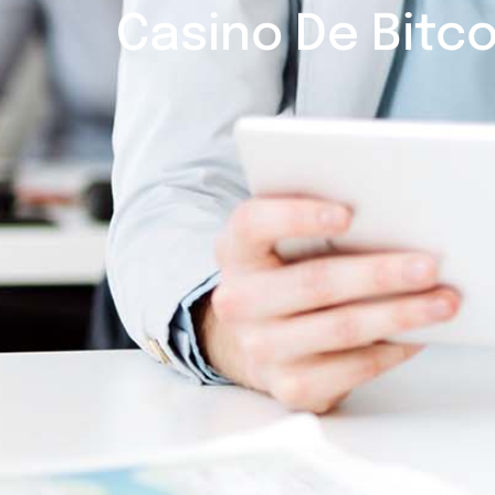
Casino De Bitc