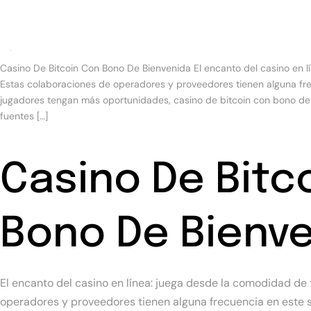
Casino De Bitcoin Con Bono De Bienvenida El encanto del casino en l
Estas colaboraciones de operadores y proveedores tienen alguna fre
jugadores tengan más oportunidades, casino de bitcoin con bono de 
fuentes […]
Casino De Bitc
Bono De Bienv
El encanto del casino en línea: juega desde la comodidad de 
operadores y proveedores tienen alguna frecuencia en este 