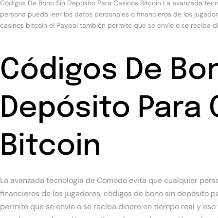
Códigos De Bono Sin Depósito Para Casinos Bitcoin La avanzada tec
persona pueda leer los datos personales o financieros de los jugado
casinos bitcoin el Paypal también permite que se envíe o se reciba di
Códigos De Bon
Depósito Para 
Bitcoin
La avanzada tecnología de Comodo evita que cualquier perso
financieros de los jugadores, códigos de bono sin depósito p
permite que se envíe o se reciba dinero en tiempo real y eso