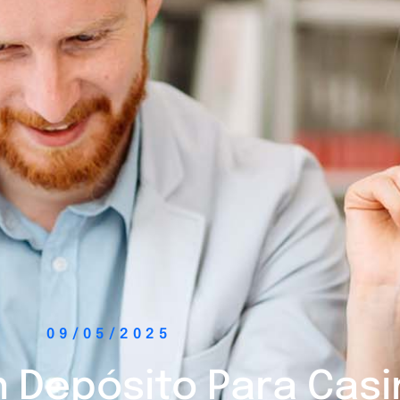
09/05/2025
 Depósito Para Casi