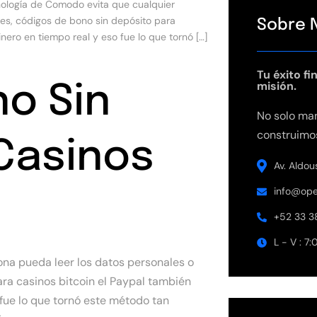
nología de Comodo evita que cualquier
res, códigos de bono sin depósito para
Sobre 
nero en tiempo real y eso fue lo que tornó […]
Tu éxito f
misión.
o Sin
No solo ma
construimos
Casinos
Av. Aldou
info@op
+52 33 
L - V : 
na pueda leer los datos personales o
ara casinos bitcoin el Paypal también
 fue lo que tornó este método tan