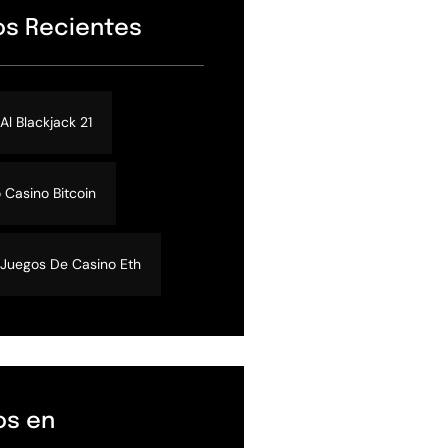
os Recientes
Al Blackjack 21
 Casino Bitcoin
 Juegos De Casino Eth
os en