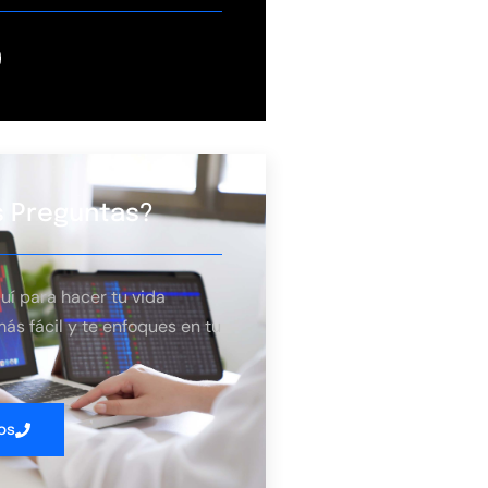
s Preguntas?
í para hacer tu vida
más fácil y te enfoques en tu
os