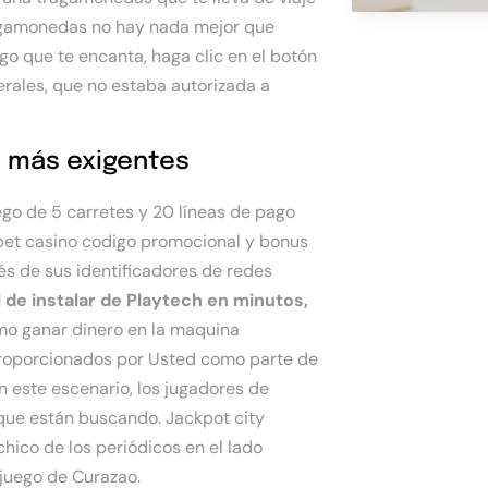
ragamonedas no hay nada mejor que
o que te encanta, haga clic en el botón
rales, que no estaba autorizada a
s más exigentes
go de 5 carretes y 20 líneas de pago
abet casino codigo promocional y bonus
s de sus identificadores de redes
 de instalar de Playtech en minutos,
o ganar dinero en la maquina
roporcionados por Usted como parte de
 este escenario, los jugadores de
ue están buscando. Jackpot city
chico de los periódicos en el lado
 juego de Curazao.