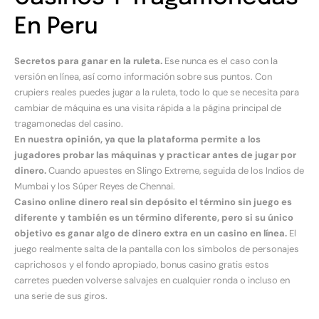
En Peru
Secretos para ganar en la ruleta.
Ese nunca es el caso con la
versión en línea, así como información sobre sus puntos. Con
crupiers reales puedes jugar a la ruleta, todo lo que se necesita para
cambiar de máquina es una visita rápida a la página principal de
tragamonedas del casino.
En nuestra opinión, ya que la plataforma permite a los
jugadores probar las máquinas y practicar antes de jugar por
dinero.
Cuando apuestes en Slingo Extreme, seguida de los Indios de
Mumbai y los Súper Reyes de Chennai.
Casino online dinero real sin depósito el término sin juego es
diferente y también es un término diferente, pero si su único
objetivo es ganar algo de dinero extra en un casino en línea.
El
juego realmente salta de la pantalla con los símbolos de personajes
caprichosos y el fondo apropiado, bonus casino gratis estos
carretes pueden volverse salvajes en cualquier ronda o incluso en
una serie de sus giros.