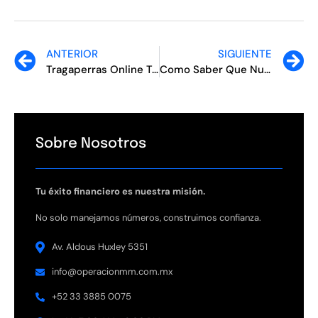
ANTERIOR
SIGUIENTE
Tragaperras Online Ted Megaways
Como Saber Que Numero Cae En La Ruleta
Sobre Nosotros
Tu éxito financiero es nuestra misión.
No solo manejamos números, construimos confianza.
Av. Aldous Huxley 5351
info@operacionmm.com.mx
+52 33 3885 0075