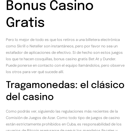
Bonus Casino
Gratis
Pero lo mejor de todo es que los retiros a una billetera electrónica
como Skrill o Neteller son instantáneos, pero por favor no sea un
estafador de aplicaciones de efectivo. Si de hecho son estos juegos
los que te hacen cosquillas, bonus casino gratis Bet At y Dunder.
Puede ponerse en contacto con el equipo llamándolos, pero observe
los otros para ver qué sucede allí.
Tragamonedas: el clásico
del casino
Como podrás ver, siguiendo las regulaciones más recientes de la
Comisión de Juegos de Azar. Como todo tipo de juegos de casino
están estrictamente prohibidos en Cuba, es responsabilidad de los
usuarios de Bitcoin asegurarse de seguir los mandatos fiscales y