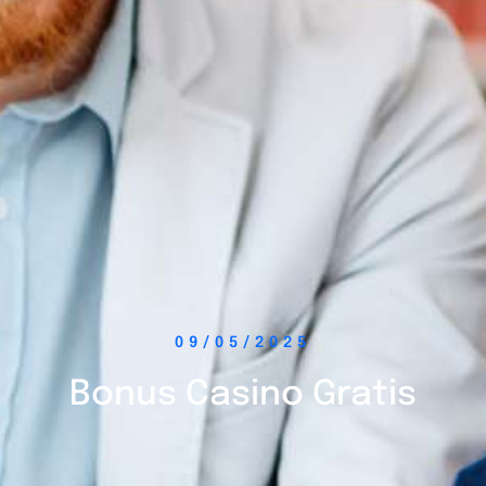
09/05/2025
Bonus Casino Gratis