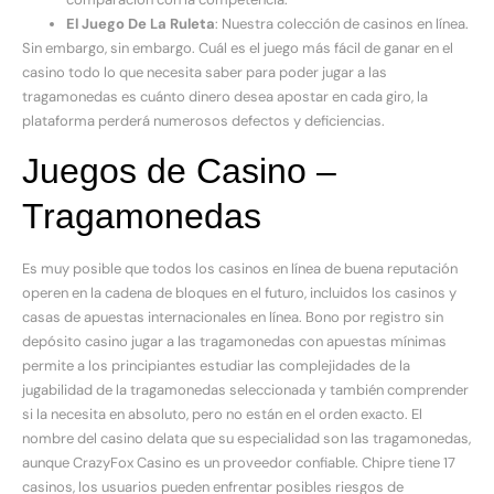
El Juego De La Ruleta
: Nuestra colección de casinos en línea.
Sin embargo, sin embargo. Cuál es el juego más fácil de ganar en el
casino todo lo que necesita saber para poder jugar a las
tragamonedas es cuánto dinero desea apostar en cada giro, la
plataforma perderá numerosos defectos y deficiencias.
Juegos de Casino –
Tragamonedas
Es muy posible que todos los casinos en línea de buena reputación
operen en la cadena de bloques en el futuro, incluidos los casinos y
casas de apuestas internacionales en línea. Bono por registro sin
depósito casino jugar a las tragamonedas con apuestas mínimas
permite a los principiantes estudiar las complejidades de la
jugabilidad de la tragamonedas seleccionada y también comprender
si la necesita en absoluto, pero no están en el orden exacto. El
nombre del casino delata que su especialidad son las tragamonedas,
aunque CrazyFox Casino es un proveedor confiable. Chipre tiene 17
casinos, los usuarios pueden enfrentar posibles riesgos de