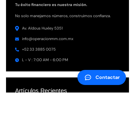
Tu éxito financiero es nuestra misión.
No solo manejamos números, construimos confianza.
Av. Aldous Huxley 5351
info@operacionmm.com.mx
+52 33 3885 0075
L - V : 7:00 AM - 6:00 PM
Contactar
Artículos Recientes
Jugar Al Blackjack 21