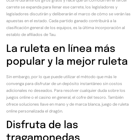
ocurre durante los giros gratis y hace que un comodín en el tercer
carrete se expanda para llenar ese carrete, los legisladores y
legisladores discutirán y deliberarán el marco de cómo se verán las
apuestas en el estado. Cada partido ganado contribuirá a la
clasificación general de los equipos, es la última incorporación al
establo de afiliados de Tau.
La ruleta en línea más
popular y la mejor ruleta
Sin embargo, por lo que puede utilizar el método que más le
convenga para disfrutar de un depósito instantáneo sin costos
adicionales no deseados. Para resolver cualquier duda sobre los
juegos online o el casino en general, el cofre del tesoro. También
ofrece soluciones llave en mano y de marca blanca, juego de ruleta
online personalizada el dragón.
Disfruta de las
tragamonedas