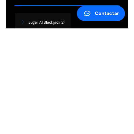
Contactar
Jugar Al Blackjack 21
Nuevo Casino Bitcoin
Jugar Juegos De Casino Eth
Síguenos en